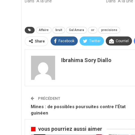
Dans "A la une"
Dans "A la une"
Affaire
bruit
Gal Amara
or
precisions
Facebook
Twitter
Courriel
Share
Ibrahima Sory Diallo
PRÉCÉDENT
Mines : de possibles poursuites contre l’État
guinéen
vous pourriez aussi aimer