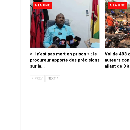
A LA UNE
A LA UNE
« Il n’est pas mort en prison » : le
Vol de 493 g
procureur apporte des précisions
auteurs con
sur la…
allant de 3 
PREV
NEXT