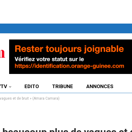
7TV
EDITO
TRIBUNE
ANNONCES
de vagues et de bruit » (Amara Camara)