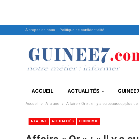
À propos de nous
Politique de confidentialité
ACCUEIL
ACTUALITÉS
GUINEE
Accueil
A la une
Affaire « Or » : « Il y a eu beaucoup plus 
A LA UNE
ACTUALITÉS
ECONOMIE