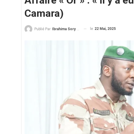
Affaire « Or » : « Il y 
Camara)
le
22 Mai, 2025
Publié Par
Ibrahima Sory Diallo