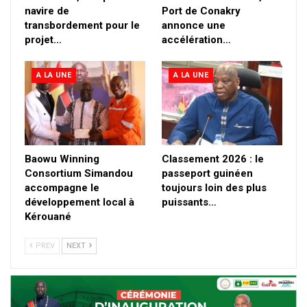
navire de
Port de Conakry
transbordement pour le
annonce une
projet…
accélération…
A LA UNE
A LA UNE
Baowu Winning
Classement 2026 : le
Consortium Simandou
passeport guinéen
accompagne le
toujours loin des plus
développement local à
puissants…
Kérouané
PREV
NEXT