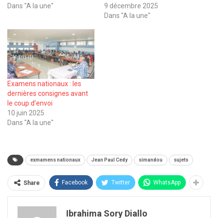
Dans "A la une"
9 décembre 2025
Dans "A la une"
Examens nationaux : les
dernières consignes avant
le coup d’envoi
10 juin 2025
Dans "A la une"
exmamens nationaux
Jean Paul Cedy
simandou
sujets
Facebook
Twitter
WhatsApp
Share
Ibrahima Sory Diallo