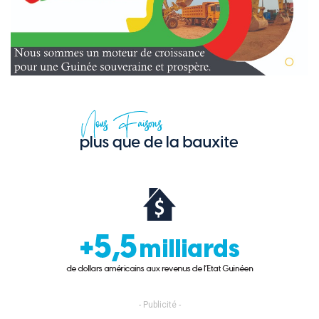
- Publicité -