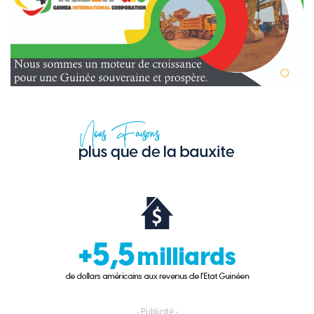
- Publicité -