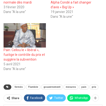
normale dès mardi
Alpha Condé a fait changer
3 février 2020
d’avis « Big Up »
Dans "A la une"
19 janvier 2021
Dans "A la une"
Pain: Cellou le « libéral »,
fustige le contrôle du prix et
suggère la subvention
5 avril 2021
Dans "A la une"
fermés
Flambée
gouvernement
mesures
pain
prix
Facebook
Twitter
WhatsApp
Share