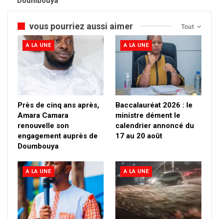
Doumbouya
vous pourriez aussi aimer
Tout
A LA UNE
A LA UNE
Près de cinq ans après,
Baccalauréat 2026 : le
Amara Camara
ministre dément le
renouvelle son
calendrier annoncé du
engagement auprès de
17 au 20 août
Doumbouya
A LA UNE
A LA UNE