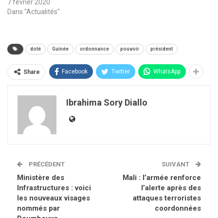
7 février 2020
Dans "Actualités"
doté
Guinée
ordonnance
pouvoir
président
Facebook
Twitter
WhatsApp
Share
Ibrahima Sory Diallo
PRÉCÉDENT
SUIVANT
Ministère des
Mali : l’armée renforce
Infrastructures : voici
l’alerte après des
les nouveaux visages
attaques terroristes
nommés par
coordonnées