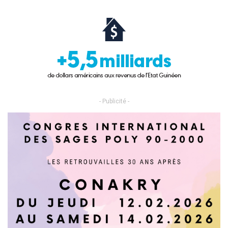
- Publicité -