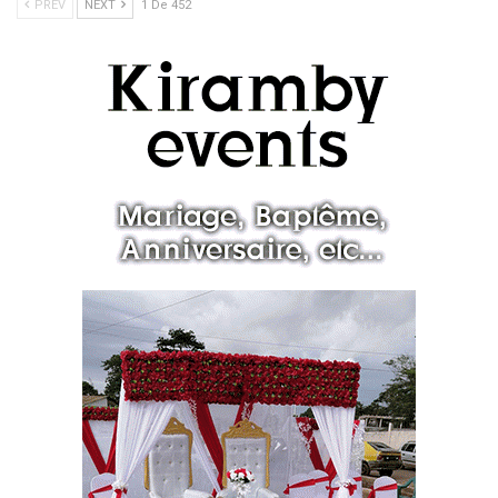
PREV
NEXT
1 De 452