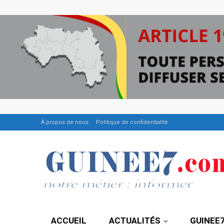
À propos de nous
Politique de confidentialité
ACCUEIL
ACTUALITÉS
GUINEE