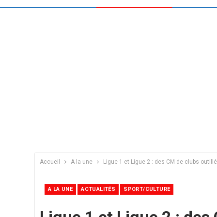
Accueil
A la une
Ligue 1 et Ligue 2 : des CM de clubs outill
A LA UNE
ACTUALITÉS
SPORT/CULTURE