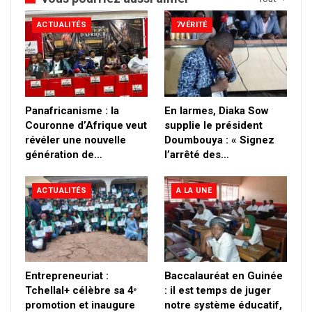
ACTUALITÉS
7VÉRITÉ
Panafricanisme : la
En larmes, Diaka Sow
Couronne d’Afrique veut
supplie le président
révéler une nouvelle
Doumbouya : « Signez
génération de…
l’arrêté des…
ACTUALITÉS
A LA UNE
Entrepreneuriat :
Baccalauréat en Guinée
Tchellal+ célèbre sa 4ᵉ
: il est temps de juger
promotion et inaugure
notre système éducatif,