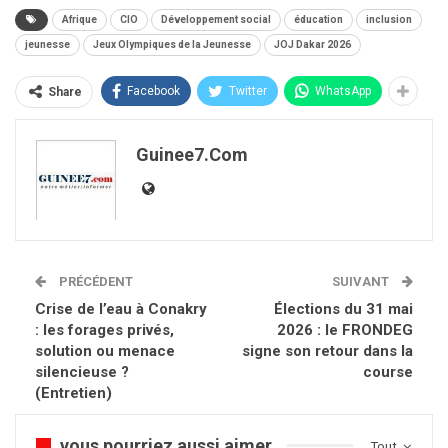
Afrique
CIO
Développement social
éducation
inclusion
jeunesse
Jeux Olympiques de la Jeunesse
JOJ Dakar 2026
Facebook
Twitter
WhatsApp
Share
Guinee7.com
PRÉCÉDENT
SUIVANT
Crise de l’eau à Conakry
Élections du 31 mai
: les forages privés,
2026 : le FRONDEG
solution ou menace
signe son retour dans la
silencieuse ?
course
(Entretien)
vous pourriez aussi aimer
Tout