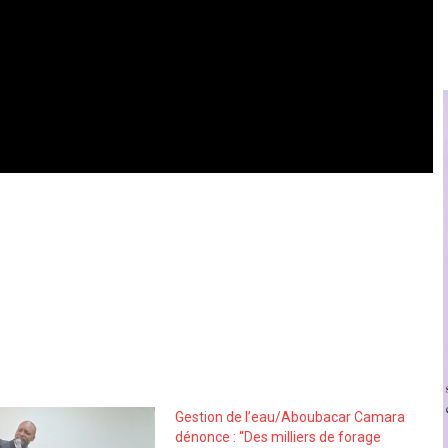
Gestion de l’eau/Aboubacar Camara
dénonce : ‘‘Des milliers de forage