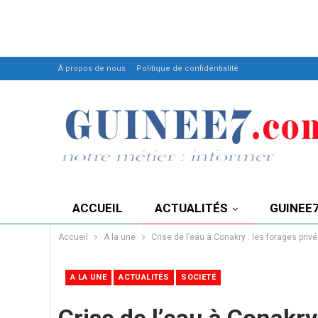
À propos de nous
Politique de confidentialité
ACCUEIL
ACTUALITÉS
GUINEE
Accueil
A la une
Crise de l’eau à Conakry : les forages priv
A LA UNE
ACTUALITÉS
SOCIETÉ