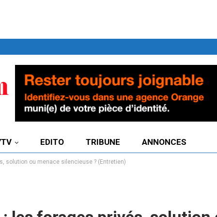
7TV
EDITO
TRIBUNE
ANNONCES
és, solution ou menace silencieuse ? (Entretien)