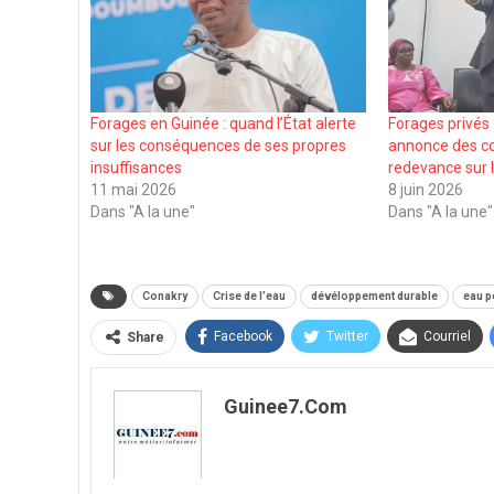
Forages en Guinée : quand l’État alerte
Forages privés
sur les conséquences de ses propres
annonce des c
insuffisances
redevance sur 
11 mai 2026
8 juin 2026
Dans "A la une"
Dans "A la une"
Conakry
Crise de l’eau
dévéloppement durable
eau p
Facebook
Twitter
Courriel
Share
Guinee7.com