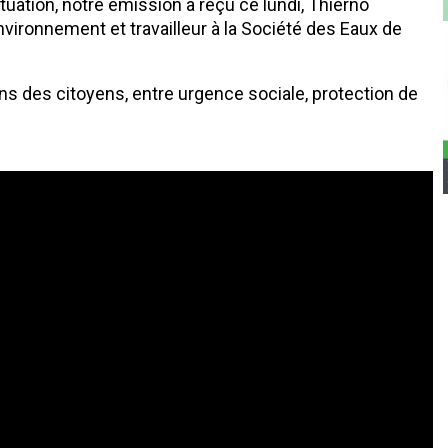
uation, notre émission a reçu ce lundi, Thierno
vironnement et travailleur à la Société des Eaux de
s des citoyens, entre urgence sociale, protection de