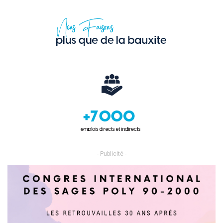
- Publicité -