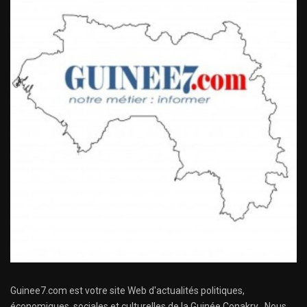
Guinee7.com est votre site Web d'actualités politiques,
économiques, sociales et culturelles de la Guinée Conakry . Nous