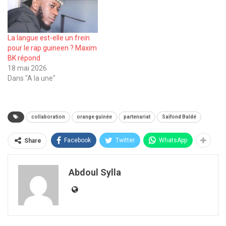
La langue est-elle un frein
pour le rap guineen ? Maxim
BK répond
18 mai 2026
Dans "A la une"
collaboration
orange guinée
partenariat
Saïfond Baldé
Facebook
Twitter
WhatsApp
Share
Abdoul Sylla