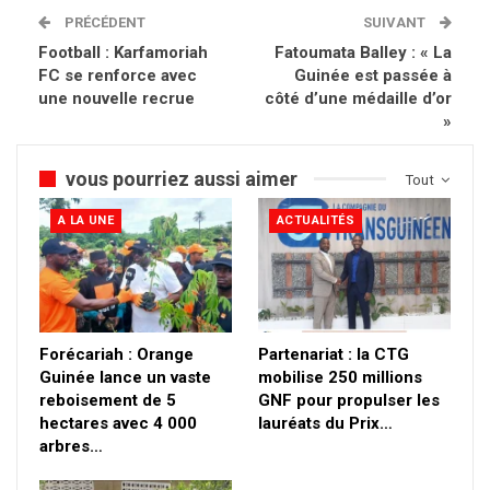
PRÉCÉDENT
SUIVANT
Football : Karfamoriah
Fatoumata Balley : « La
FC se renforce avec
Guinée est passée à
une nouvelle recrue
côté d’une médaille d’or
»
vous pourriez aussi aimer
Tout
A LA UNE
ACTUALITÉS
Forécariah : Orange
Partenariat : la CTG
Guinée lance un vaste
mobilise 250 millions
reboisement de 5
GNF pour propulser les
hectares avec 4 000
lauréats du Prix…
arbres…