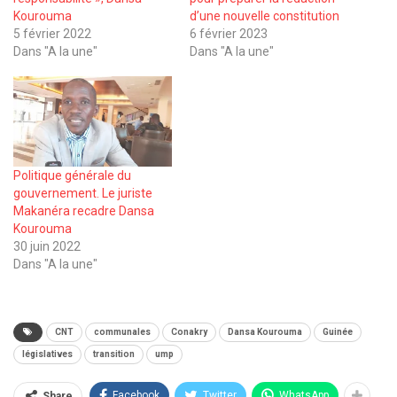
Kourouma
d’une nouvelle constitution
5 février 2022
6 février 2023
Dans "A la une"
Dans "A la une"
Politique générale du
gouvernement. Le juriste
Makanéra recadre Dansa
Kourouma
30 juin 2022
Dans "A la une"
CNT
communales
Conakry
Dansa Kourouma
Guinée
législatives
transition
ump
Facebook
Twitter
WhatsApp
Share