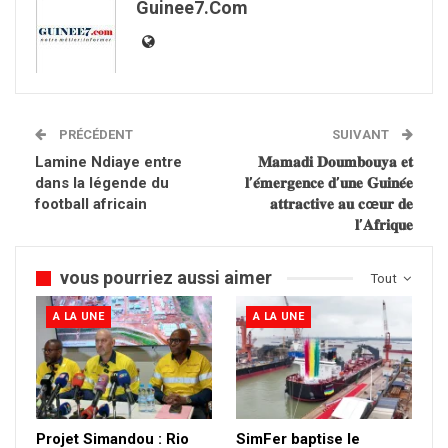
Guinee7.com
PRÉCÉDENT
SUIVANT
Lamine Ndiaye entre
𝐌𝐚𝐦𝐚𝐝𝐢 𝐃𝐨𝐮𝐦𝐛𝐨𝐮𝐲𝐚 𝐞𝐭
dans la légende du
𝐥’𝐞́𝐦𝐞𝐫𝐠𝐞𝐧𝐜𝐞 𝐝’𝐮𝐧𝐞 𝐆𝐮𝐢𝐧𝐞́𝐞
football africain
𝐚𝐭𝐭𝐫𝐚𝐜𝐭𝐢𝐯𝐞 𝐚𝐮 𝐜œ𝐮𝐫 𝐝𝐞
𝐥’𝐀𝐟𝐫𝐢𝐪𝐮𝐞
vous pourriez aussi aimer
Tout
A LA UNE
A LA UNE
Projet Simandou : Rio
SimFer baptise le