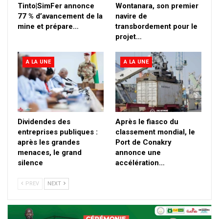
Tinto|SimFer annonce
Wontanara, son premier
77 % d’avancement de la
navire de
mine et prépare…
transbordement pour le
projet…
A LA UNE
A LA UNE
Dividendes des
Après le fiasco du
entreprises publiques :
classement mondial, le
après les grandes
Port de Conakry
menaces, le grand
annonce une
silence
accélération…
PREV
NEXT