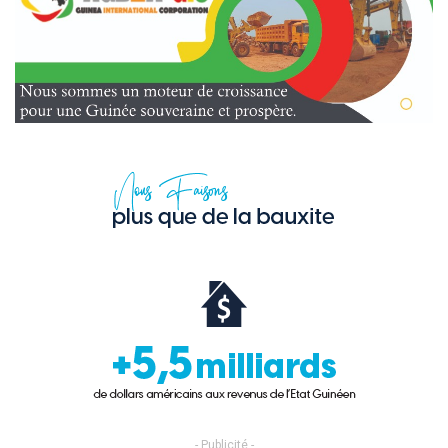
- Publicité -