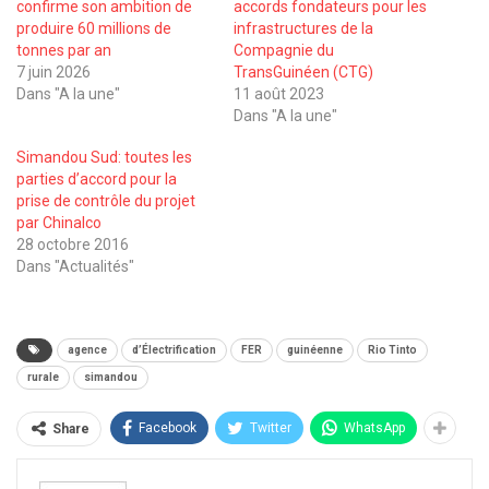
confirme son ambition de
accords fondateurs pour les
produire 60 millions de
infrastructures de la
tonnes par an
Compagnie du
7 juin 2026
TransGuinéen (CTG)
Dans "A la une"
11 août 2023
Dans "A la une"
Simandou Sud: toutes les
parties d’accord pour la
prise de contrôle du projet
par Chinalco
28 octobre 2016
Dans "Actualités"
agence
d’Électrification
FER
guinéenne
Rio Tinto
rurale
simandou
Facebook
Twitter
WhatsApp
Share