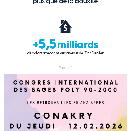
- Publicité -