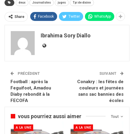
deux
Journalistes
juges
Tpi de dixinn
Facebook
Twitter
WhatsApp
Share
Ibrahima Sory Diallo
PRÉCÉDENT
SUIVANT
Football : après la
Conakry : les fêtes de
Feguifoot, Amadou
couleurs et journées
Diaby rebondit à la
sans sac bannies des
FECOFA
écoles
vous pourriez aussi aimer
Tout
A LA UNE
A LA UNE