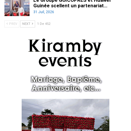
Le Groupe GUICOPRES et Huawei
Guinée scellent un partenariat…
31 Juil, 2026
PREV
NEXT
1 De 452