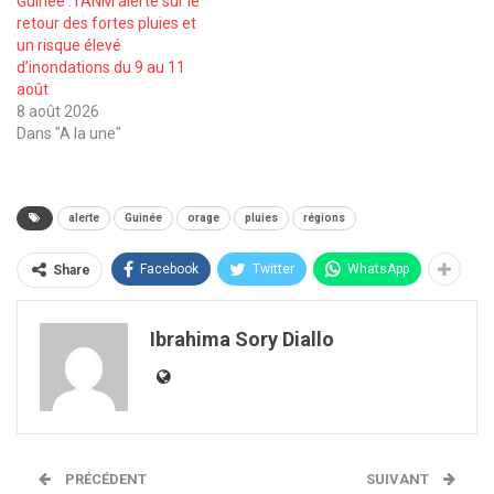
Guinée : l’ANM alerte sur le
retour des fortes pluies et
un risque élevé
d’inondations du 9 au 11
août
8 août 2026
Dans "A la une"
alerte
Guinée
orage
pluies
régions
Facebook
Twitter
WhatsApp
Share
Ibrahima Sory Diallo
PRÉCÉDENT
SUIVANT