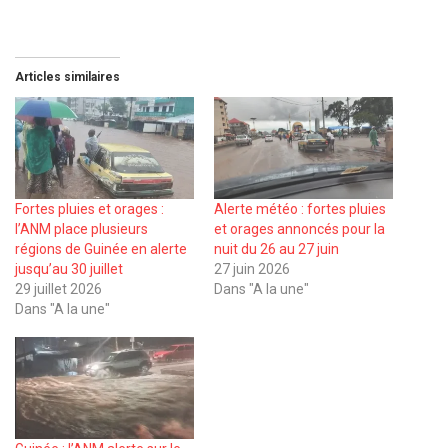
Articles similaires
Fortes pluies et orages :
Alerte météo : fortes pluies
l’ANM place plusieurs
et orages annoncés pour la
régions de Guinée en alerte
nuit du 26 au 27 juin
jusqu’au 30 juillet
27 juin 2026
29 juillet 2026
Dans "A la une"
Dans "A la une"