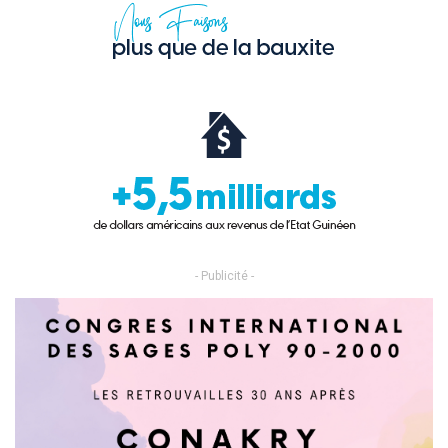
- Publicité -