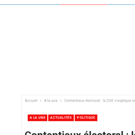
Accueil
A la une
Contentieux électoral : la DGE s’explique
A LA UNE
ACTUALITÉS
POLITIQUE