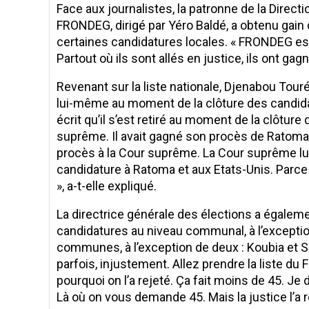
Face aux journalistes, la patronne de la Direct
FRONDEG, dirigé par Yéro Baldé, a obtenu gain 
certaines candidatures locales. « FRONDEG est
Partout où ils sont allés en justice, ils ont gagné.
Revenant sur la liste nationale, Djenabou Tour
lui-même au moment de la clôture des candidatu
écrit qu’il s’est retiré au moment de la clôture 
suprême. Il avait gagné son procès de Ratoma 
procès à la Cour suprême. La Cour suprême lui a 
candidature à Ratoma et aux Etats-Unis. Parce 
», a-t-elle expliqué.
La directrice générale des élections a égalem
candidatures au niveau communal, à l’exceptio
communes, à l’exception de deux : Koubia et Sonf
parfois, injustement. Allez prendre la liste du
pourquoi on l’a rejeté. Ça fait moins de 45. Je d
Là où on vous demande 45. Mais la justice l’a rét