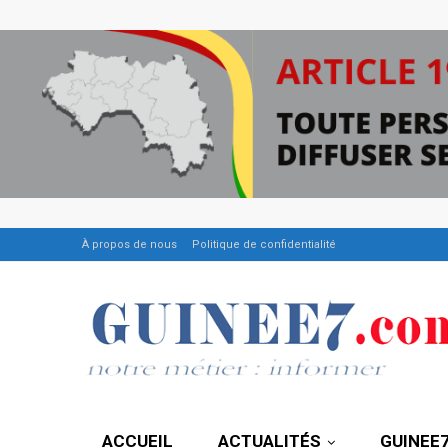
À propos de nous
Politique de confidentialité
ACCUEIL
ACTUALITÉS
GUINEE