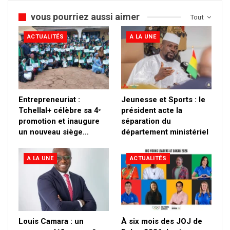
vous pourriez aussi aimer
Tout
ACTUALITÉS
A LA UNE
Entrepreneuriat :
Jeunesse et Sports : le
Tchellal+ célèbre sa 4ᵉ
président acte la
promotion et inaugure
séparation du
un nouveau siège…
département ministériel
A LA UNE
ACTUALITÉS
Louis Camara : un
À six mois des JOJ de