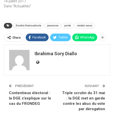
16 juillet 2017
Dans "Actualités"
Donkin Demoudoula
jeunesse
porte
rendez vous
Facebook
Twitter
WhatsApp
Share
Ibrahima Sory Diallo
PRÉCÉDENT
SUIVANT
Contentieux électoral :
Triple scrutin du 31 mai
la DGE s’explique sur le
: la DGE met en garde
cas du FRONDEG
contre les abus du vote
par dérogation