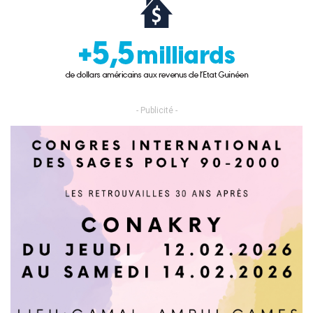
- Publicité -