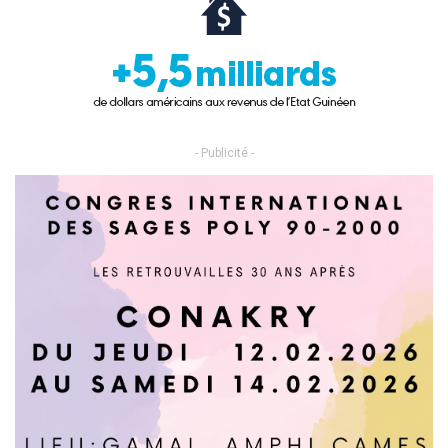
- Publicité -