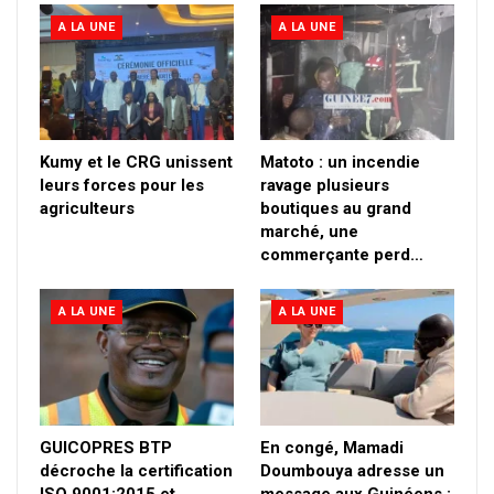
A LA UNE
A LA UNE
Kumy et le CRG unissent
Matoto : un incendie
leurs forces pour les
ravage plusieurs
agriculteurs
boutiques au grand
marché, une
commerçante perd…
A LA UNE
A LA UNE
GUICOPRES BTP
En congé, Mamadi
décroche la certification
Doumbouya adresse un
ISO 9001:2015 et
message aux Guinéens :