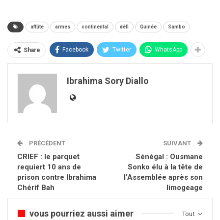
affûte
armes
continental
défi
Guinée
Sambo
Facebook
Twitter
WhatsApp
Share
Ibrahima Sory Diallo
PRÉCÉDENT
SUIVANT
CRIEF : le parquet
Sénégal : Ousmane
requiert 10 ans de
Sonko élu à la tête de
prison contre Ibrahima
l’Assemblée après son
Chérif Bah
limogeage
vous pourriez aussi aimer
Tout