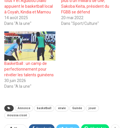
tous » et Aguibou Diallo
plus d’un milliard de GNF,
appuient le basketball local
Sakoba Keita, président du
à Coyah, Kindia et Mamou
FGBB se défend
14 août 2025
20 mai 2022
Dans "A la une"
Dans "Sport/Culture"
Basketball : un camp de
perfectionnement pour
révéler les talents guinéens
30 juin 2026
Dans "A la une"
Annonce
basketball
envie
Guinée
jouer
moussa cissé