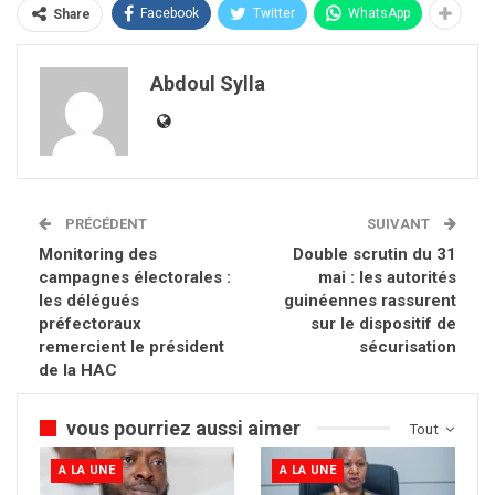
Facebook
Twitter
WhatsApp
Share
Abdoul Sylla
PRÉCÉDENT
SUIVANT
Monitoring des
Double scrutin du 31
campagnes électorales :
mai : les autorités
les délégués
guinéennes rassurent
préfectoraux
sur le dispositif de
remercient le président
sécurisation
de la HAC
vous pourriez aussi aimer
Tout
A LA UNE
A LA UNE