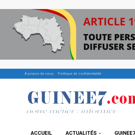
À propos de nous
Politique de confidentialité
ACCUEIL
ACTUALITÉS
GUINEE