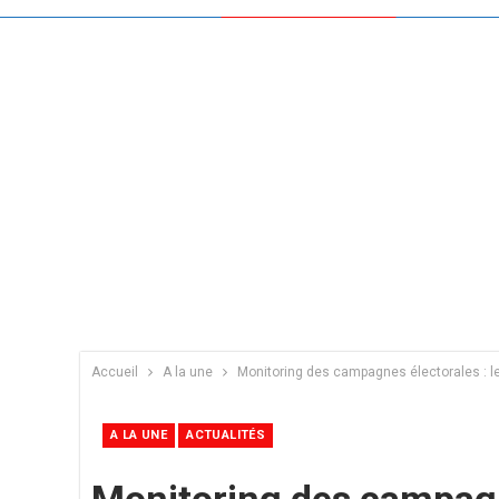
Accueil
A la une
Monitoring des campagnes électorales : le
A LA UNE
ACTUALITÉS