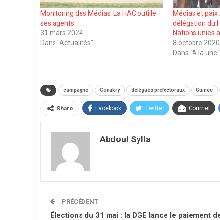
Monitoring des Médias. La HAC outille
Médias et paix 
ses agents
délégation du 
31 mars 2024
Nations unies 
Dans "Actualités"
8 octobre 2020
Dans "A la une"
campagne
Conakry
délégués préfectoraux
Guinée
Facebook
Twitter
Courriel
Share
Abdoul Sylla
PRÉCÉDENT
Élections du 31 mai : la DGE lance le paiement d