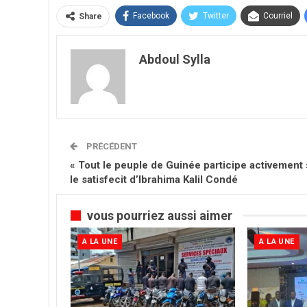
Facebook
Twitter
Courriel
Share
Abdoul Sylla
PRÉCÉDENT
« Tout le peuple de Guinée participe activement »
le satisfecit d’Ibrahima Kalil Condé
vous pourriez aussi aimer
A LA UNE
A LA UNE