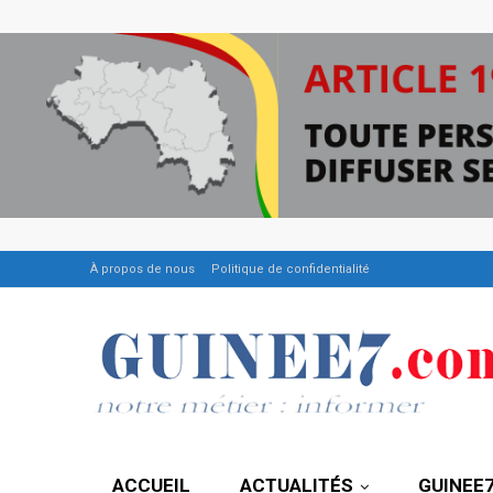
À propos de nous
Politique de confidentialité
ACCUEIL
ACTUALITÉS
GUINEE