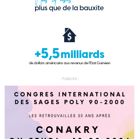
- Publicité -