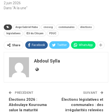
2 juin 2026
Dans "A la une"
Ange Gabriel Haba
cnoscg
communales
élections
législatives
Œil du Citoyen
PDUC
Facebook
Twitter
WhatsApp
Share
Abdoul Sylla
PRÉCÉDENT
SUIVANT
Élections 2026 :
Élections législatives et
Abdoulaye Kourouma
communales : des
salue la maturité
irrégularités relevées