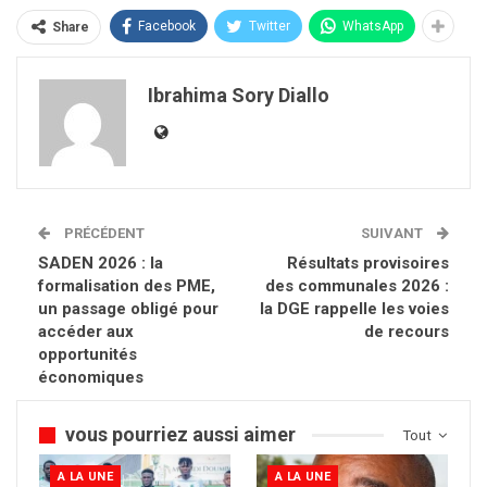
Facebook
Twitter
WhatsApp
Share
Ibrahima Sory Diallo
PRÉCÉDENT
SUIVANT
SADEN 2026 : la
Résultats provisoires
formalisation des PME,
des communales 2026 :
un passage obligé pour
la DGE rappelle les voies
accéder aux
de recours
opportunités
économiques
vous pourriez aussi aimer
Tout
A LA UNE
A LA UNE