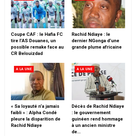
Coupe CAF : le Hafia FC
Rachid Ndiaye : le
tire l’AS Douanes, un
dernier NGonga d’une
possible remake face au
grande plume africaine
CR Belouizdad
A LA UNE
A LA UNE
« Sa loyauté n’a jamais
Décès de Rachid Ndiaye
faibli » : Alpha Condé
: le gouvernement
pleure la disparition de
guinéen rend hommage
Rachid Ndiaye
à un ancien ministre
de…