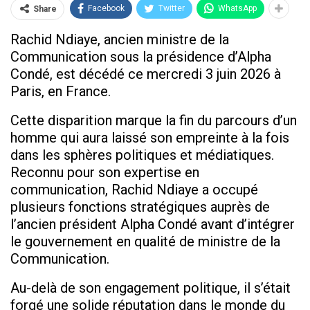
Facebook
Twitter
WhatsApp
Share
Rachid Ndiaye, ancien ministre de la
Communication sous la présidence d’Alpha
Condé, est décédé ce mercredi 3 juin 2026 à
Paris, en
France.
Cette disparition marque la fin du parcours d’un
homme qui aura laissé son empreint
e à la fois
dans les sphères politiques et médiatiques.
Reconnu pour son expertise en
commun
ication, Rachid Ndiaye a occupé
plusieu
rs fonctions stratégique
s auprès de
l’ancien président Alpha Condé avant d’intégrer
le gouvernement e
n qualité de min
istre de la
Communication.
Au-delà de son
engagement
politique, il s’était
fo
rgé une solide réputation dans le mo
nde du