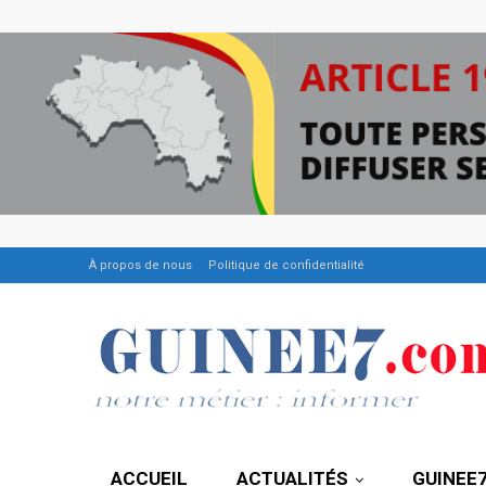
À propos de nous
Politique de confidentialité
ACCUEIL
ACTUALITÉS
GUINEE