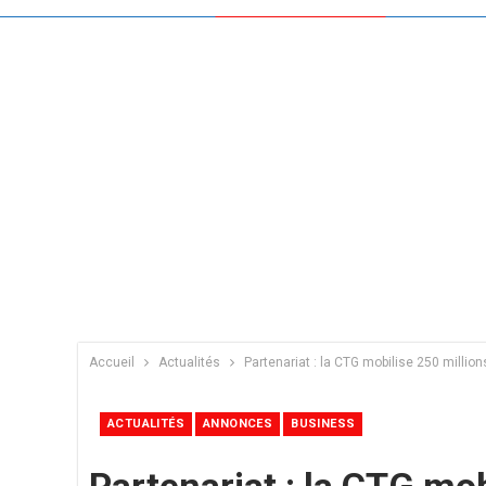
Accueil
Actualités
Partenariat : la CTG mobilise 250 millio
ACTUALITÉS
ANNONCES
BUSINESS