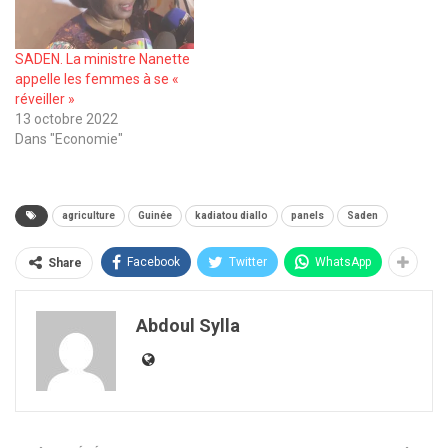
SADEN. La ministre Nanette
appelle les femmes à se «
réveiller »
13 octobre 2022
Dans "Economie"
agriculture
Guinée
kadiatou diallo
panels
Saden
Facebook
Twitter
WhatsApp
Share
Abdoul Sylla