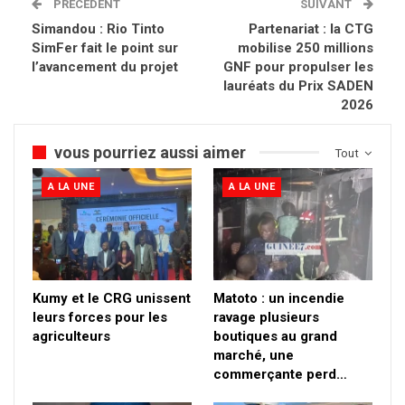
PRÉCÉDENT
SUIVANT
Simandou : Rio Tinto
Partenariat : la CTG
SimFer fait le point sur
mobilise 250 millions
l’avancement du projet
GNF pour propulser les
lauréats du Prix SADEN
2026
vous pourriez aussi aimer
Tout
A LA UNE
A LA UNE
Kumy et le CRG unissent
Matoto : un incendie
leurs forces pour les
ravage plusieurs
agriculteurs
boutiques au grand
marché, une
commerçante perd…