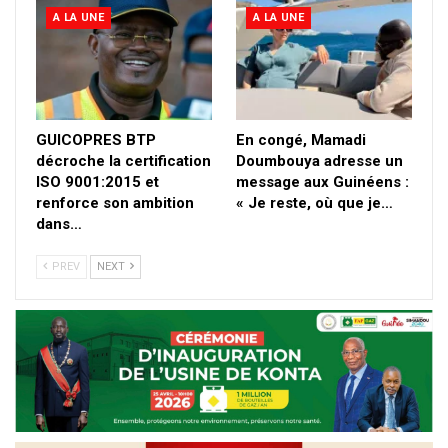
A LA UNE
A LA UNE
GUICOPRES BTP
En congé, Mamadi
décroche la certification
Doumbouya adresse un
ISO 9001:2015 et
message aux Guinéens :
renforce son ambition
« Je reste, où que je…
dans…
PREV
NEXT