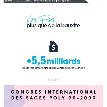
- Publicité -