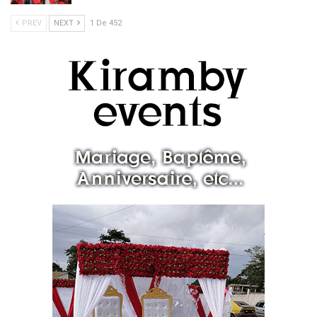
PREV
NEXT
1 De 452