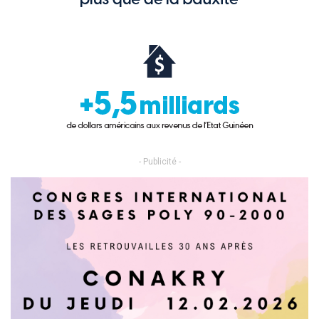
- Publicité -