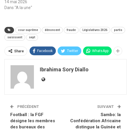
14 mai 2026
Dans "A la une"
cour suprême
dénoncent
fraude
Législatives 2026
partis
saisissent
sept
Facebook
Twitter
WhatsApp
Share
Ibrahima Sory Diallo
PRÉCÉDENT
SUIVANT
Football : la FGF
Sambo: la
désigne les membres
Confédération Africaine
des bureaux des
distingue la Guinée et