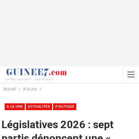
Accueil
A la une
A LA UNE
ACTUALITÉS
POLITIQUE
Législatives 2026 : sept
partis dénoncent une «