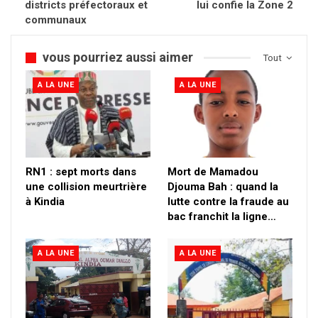
districts préfectoraux et
lui confie la Zone 2
communaux
vous pourriez aussi aimer
Tout
A LA UNE
A LA UNE
RN1 : sept morts dans
Mort de Mamadou
une collision meurtrière
Djouma Bah : quand la
à Kindia
lutte contre la fraude au
bac franchit la ligne…
A LA UNE
A LA UNE