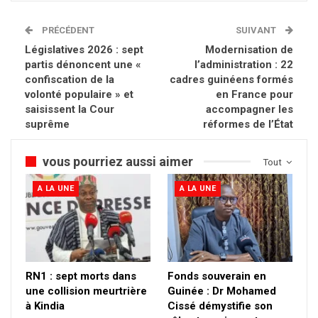
PRÉCÉDENT
SUIVANT
Législatives 2026 : sept
Modernisation de
partis dénoncent une «
l’administration : 22
confiscation de la
cadres guinéens formés
volonté populaire » et
en France pour
saisissent la Cour
accompagner les
suprême
réformes de l’État
vous pourriez aussi aimer
Tout
A LA UNE
A LA UNE
RN1 : sept morts dans
Fonds souverain en
une collision meurtrière
Guinée : Dr Mohamed
à Kindia
Cissé démystifie son