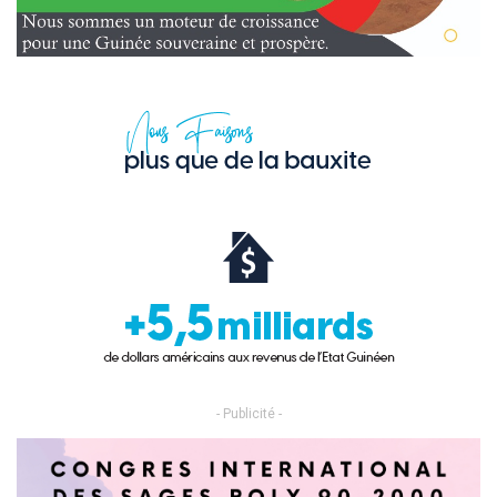
- Publicité -