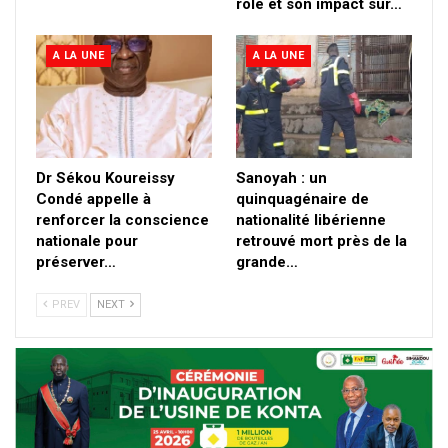
rôle et son impact sur…
A LA UNE
A LA UNE
Dr Sékou Koureissy
Sanoyah : un
Condé appelle à
quinquagénaire de
renforcer la conscience
nationalité libérienne
nationale pour
retrouvé mort près de la
préserver…
grande…
PREV
NEXT