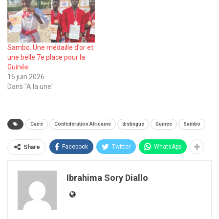
Sambo. Une médaille d’or et
une belle 7e place pour la
Guinée
16 juin 2026
Dans "A la une"
Caire
Confédération Africaine
distingue
Guinée
Sambo
Facebook
Twitter
WhatsApp
Share
Ibrahima Sory Diallo