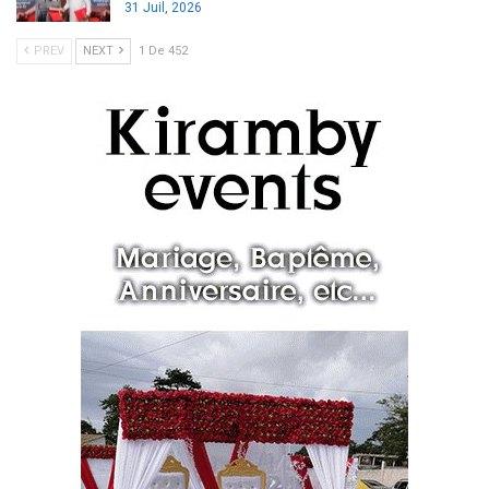
31 Juil, 2026
PREV
NEXT
1 De 452