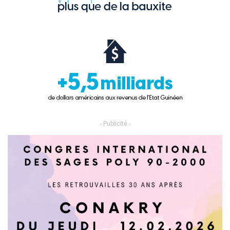
- Publicité -