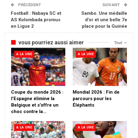
PRÉCÉDENT
SUIVANT
Football : Nabaya SC et
Sambo. Une médaille
AS Kolombada promus
d’or et une belle 7e
en Ligue 2
place pour la Guinée
vous pourriez aussi aimer
Tout
A LA UNE
A LA UNE
Coupe du monde 2026 :
Mondial 2026 : Fin de
l’Espagne élimine la
parcours pour les
Belgique et s’offre un
Éléphants
choc contre la…
A LA UNE
A LA UNE