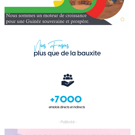
- Publicité -