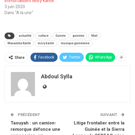
immortalisent Mory Kanté
3 juin 2020
Dans "A la une"
actualité
culture
Guinée
guinéen
Mali
Manamba Kanté
mory kanté
musique guinéenne
Facebook
Twitter
WhatsApp
Share
Abdoul Sylla
PRÉCÉDENT
SUIVANT
Taouyah : un camion-
Litige frontalier entre la
remorque défonce une
Guinée et la Sierra