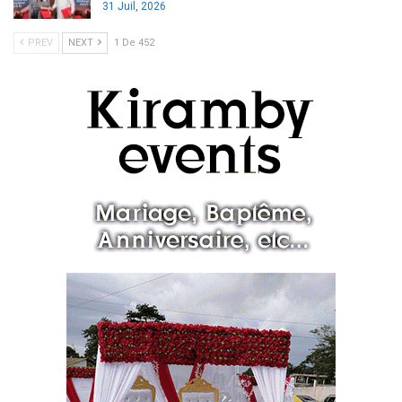
31 Juil, 2026
PREV
NEXT
1 De 452