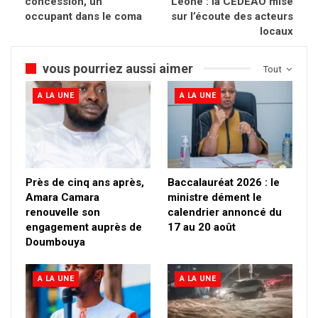
concession, un
Leone : la CEDEAO mise
occupant dans le coma
sur l’écoute des acteurs
locaux
vous pourriez aussi aimer
Tout
A LA UNE
A LA UNE
Près de cinq ans après,
Baccalauréat 2026 : le
Amara Camara
ministre dément le
renouvelle son
calendrier annoncé du
engagement auprès de
17 au 20 août
Doumbouya
A LA UNE
A LA UNE