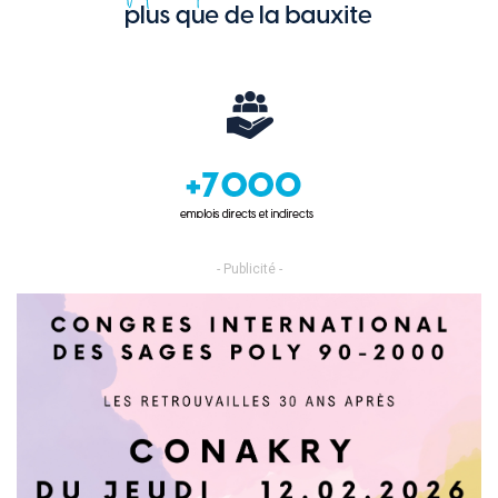
- Publicité -