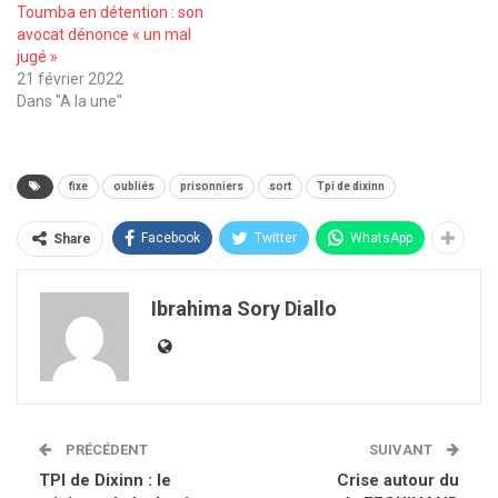
Toumba en détention : son
avocat dénonce « un mal
jugé »
21 février 2022
Dans "A la une"
fixe
oubliés
prisonniers
sort
Tpi de dixinn
Facebook
Twitter
WhatsApp
Share
Ibrahima Sory Diallo
PRÉCÉDENT
SUIVANT
TPI de Dixinn : le
Crise autour du