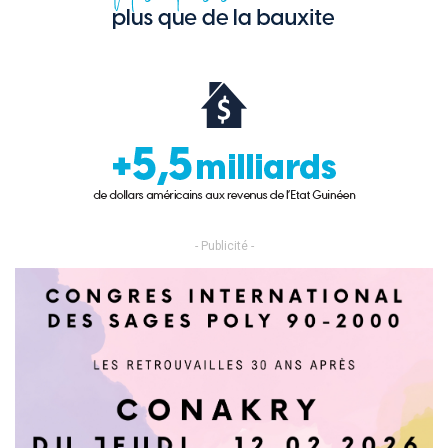
- Publicité -