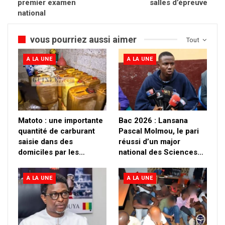
premier examen
salles d’épreuve
national
vous pourriez aussi aimer
Tout
A LA UNE
A LA UNE
Matoto : une importante
Bac 2026 : Lansana
quantité de carburant
Pascal Molmou, le pari
saisie dans des
réussi d’un major
domiciles par les…
national des Sciences…
A LA UNE
A LA UNE