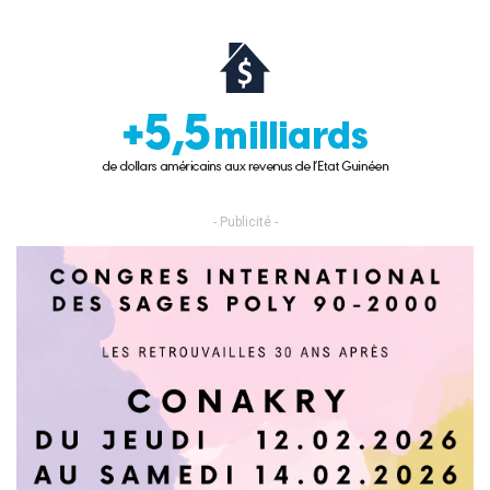
- Publicité -