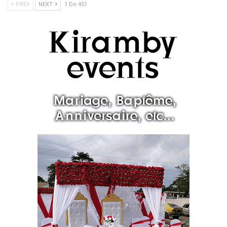
PREV
NEXT
1 De 451