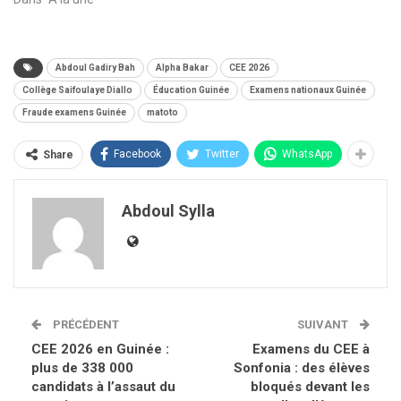
Abdoul Gadiry Bah
Alpha Bakar
CEE 2026
Collège Saifoulaye Diallo
Éducation Guinée
Examens nationaux Guinée
Fraude examens Guinée
matoto
Facebook
Twitter
WhatsApp
Share
Abdoul Sylla
PRÉCÉDENT
SUIVANT
CEE 2026 en Guinée :
Examens du CEE à
plus de 338 000
Sonfonia : des élèves
candidats à l’assaut du
bloqués devant les