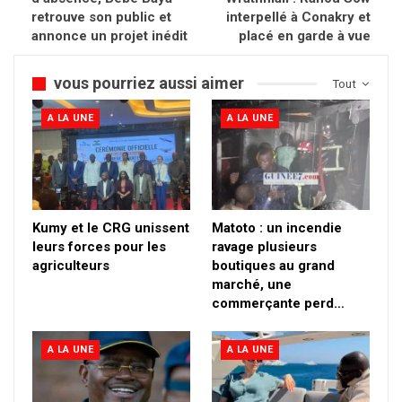
retrouve son public et
interpellé à Conakry et
annonce un projet inédit
placé en garde à vue
vous pourriez aussi aimer
Tout
A LA UNE
A LA UNE
Kumy et le CRG unissent
Matoto : un incendie
leurs forces pour les
ravage plusieurs
agriculteurs
boutiques au grand
marché, une
commerçante perd…
A LA UNE
A LA UNE