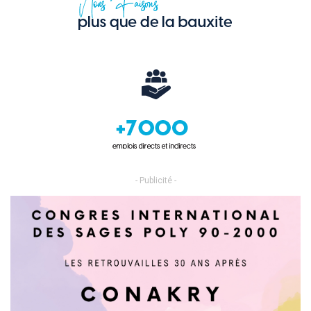
- Publicité -