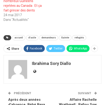
nombreux Guinéens
rejetées au Canada : Et ça
fait grincer des dents
24 mai 2017
Dans "Actualités"
accueil
d'asile
demandeurs
Guinée
refugiés
Facebook
Twitter
WhatsApp
Share
Ibrahima Sory Diallo
PRÉCÉDENT
SUIVANT
Après deux années
Affaire Rachelle
d’absence, Bébé Baya
Wrathmall : Rafiou Sow