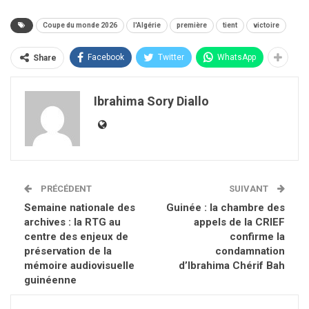
Coupe du monde 2026
l'Algérie
première
tient
victoire
Facebook
Twitter
WhatsApp
Share
Ibrahima Sory Diallo
PRÉCÉDENT
SUIVANT
Semaine nationale des
Guinée : la chambre des
archives : la RTG au
appels de la CRIEF
centre des enjeux de
confirme la
préservation de la
condamnation
mémoire audiovisuelle
d’Ibrahima Chérif Bah
guinéenne