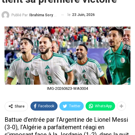
le
23 Juin, 2026
Publié Par
Ibrahima Sory Diallo
IMG-20260623-WA0004
Facebook
Twitter
WhatsApp
Share
Battue d’entrée par l’Argentine de Lionel Messi
(3-0), l’Algérie a parfaitement réagi en
s’imposant face à la Jordanie (1-2), dans la nuit