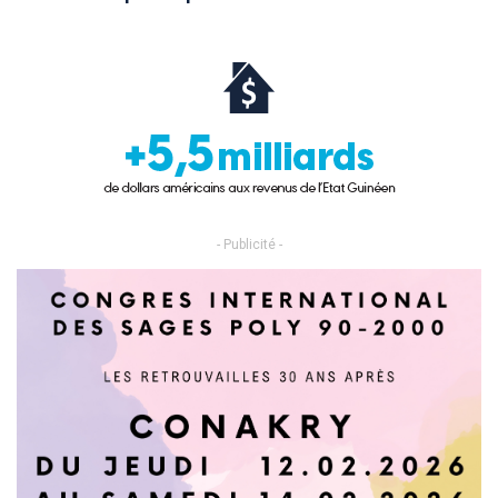
- Publicité -