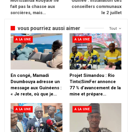
Morissanda Kouyaté ne
Guinée : installation des
fait pas la chasse aux
conseillers communaux
sorcières, mais…
le 2 juillet
vous pourriez aussi aimer
Tout
A LA UNE
A LA UNE
En congé, Mamadi
Projet Simandou : Rio
Doumbouya adresse un
Tinto|SimFer annonce
message aux Guinéens :
77 % d’avancement de la
« Je reste, où que je…
mine et prépare…
A LA UNE
A LA UNE