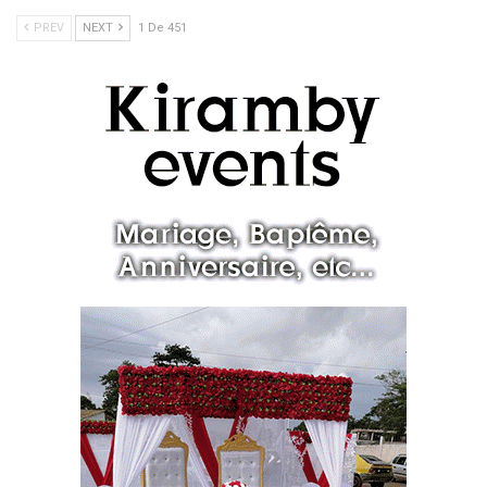
PREV
NEXT
1 De 451