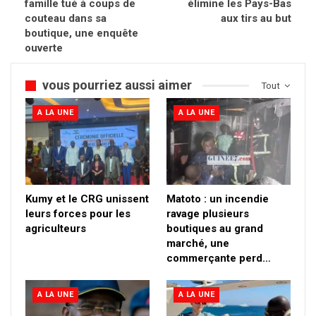
famille tué à coups de
élimine les Pays-Bas
couteau dans sa
aux tirs au but
boutique, une enquête
ouverte
vous pourriez aussi aimer
Tout
A LA UNE
A LA UNE
Kumy et le CRG unissent
Matoto : un incendie
leurs forces pour les
ravage plusieurs
agriculteurs
boutiques au grand
marché, une
commerçante perd…
A LA UNE
A LA UNE