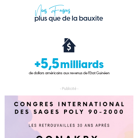
- Publicité -