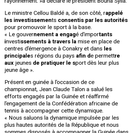
rayonnement. »a déclaré le président Bouna Sylla.
Le ministre Cellou Baldé a, de son côté, r
appelé
les investissemen
ts
consentis par les autorités
pour promouvoir le sport à la base.
« Le gouver
nement a engag
é d’impor
tants
i
nvesti
ssements à travers la
mise en place de
centres d’émergence à Conakry et dans
les
principale
s régions du pays
afin d
e permett
re
aux
jeunes
de pratiquer le s
port dès leur plus
jeune âge ».
Présent en guinée à l’occasion de ce
championnat, Jean Claude Talon a salué les
efforts engagés par la Guinée et réaffirmé
l’engagement de la Confédération africaine de
tennis à accompagner cette dynamique.
« Nous saluons la dynamique impulsée par les
plus hautes autorités de la République et nous
sommes disposés à accompagner la Guinée dans