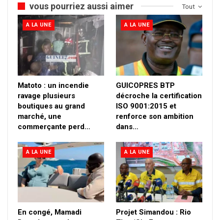
vous pourriez aussi aimer
Tout
A LA UNE
A LA UNE
Matoto : un incendie
GUICOPRES BTP
ravage plusieurs
décroche la certification
boutiques au grand
ISO 9001:2015 et
marché, une
renforce son ambition
commerçante perd…
dans…
A LA UNE
A LA UNE
En congé, Mamadi
Projet Simandou : Rio