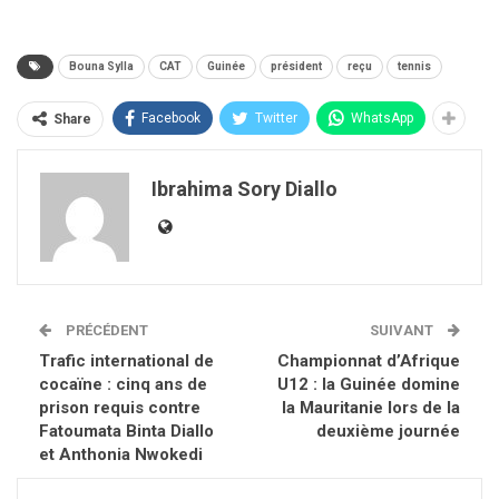
Bouna Sylla
CAT
Guinée
président
reçu
tennis
Facebook
Twitter
WhatsApp
Share
Ibrahima Sory Diallo
PRÉCÉDENT
SUIVANT
Trafic international de
Championnat d’Afrique
cocaïne : cinq ans de
U12 : la Guinée domine
prison requis contre
la Mauritanie lors de la
Fatoumata Binta Diallo
deuxième journée
et Anthonia Nwokedi