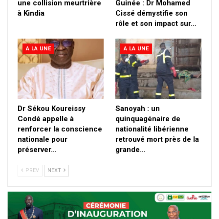
une collision meurtrière
Guinée : Dr Mohamed
à Kindia
Cissé démystifie son
rôle et son impact sur…
A LA UNE
A LA UNE
Dr Sékou Koureissy
Sanoyah : un
Condé appelle à
quinquagénaire de
renforcer la conscience
nationalité libérienne
nationale pour
retrouvé mort près de la
préserver…
grande…
PREV
NEXT