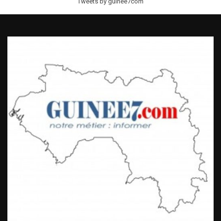
Tweets by guinee7com