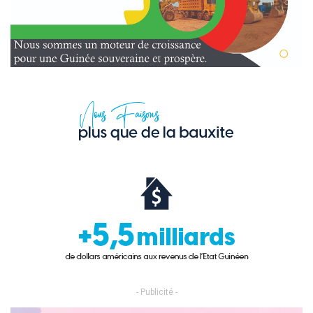
- Publicité -