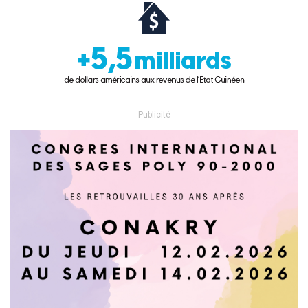
- Publicité -