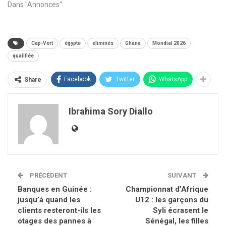
Dans "Annonces"
Cap-Vert
égypte
éliminés
Ghana
Mondial 2026
qualifiée
Facebook
Twitter
WhatsApp
Share
Ibrahima Sory Diallo
PRÉCÉDENT
SUIVANT
Banques en Guinée :
Championnat d’Afrique
jusqu’à quand les
U12 : les garçons du
clients resteront-ils les
Syli écrasent le
otages des pannes à
Sénégal, les filles