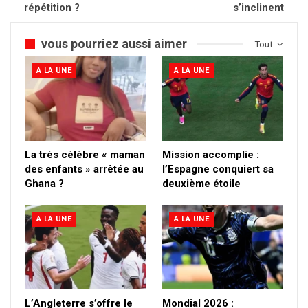
répétition ?
s’inclinent
vous pourriez aussi aimer
Tout
A LA UNE
A LA UNE
La très célèbre « maman
Mission accomplie :
des enfants » arrêtée au
l’Espagne conquiert sa
Ghana ?
deuxième étoile
A LA UNE
A LA UNE
L’Angleterre s’offre le
Mondial 2026 :