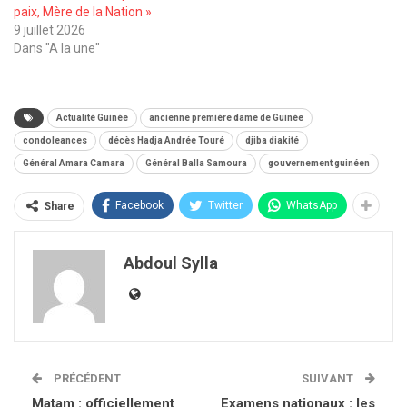
paix, Mère de la Nation »
9 juillet 2026
Dans "A la une"
Actualité Guinée
ancienne première dame de Guinée
condoleances
décès Hadja Andrée Touré
djiba diakité
Général Amara Camara
Général Balla Samoura
gouvernement guinéen
Facebook
Twitter
WhatsApp
Share
Abdoul Sylla
PRÉCÉDENT
SUIVANT
Matam : officiellement
Examens nationaux : les