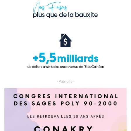
- Publicité -