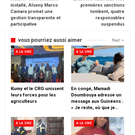
installé, Alseny Marco
premières sanctions
Camara promet une
tombent, quatre
gestion transparente et
responsables
participative
suspendus
vous pourriez aussi aimer
Tout
A LA UNE
A LA UNE
Kumy et le CRG unissent
En congé, Mamadi
leurs forces pour les
Doumbouya adresse un
agriculteurs
message aux Guinéens :
« Je reste, où que je…
A LA UNE
A LA UNE