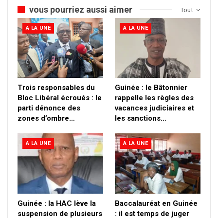
vous pourriez aussi aimer
Tout
A LA UNE
A LA UNE
Trois responsables du
Guinée : le Bâtonnier
Bloc Libéral écroués : le
rappelle les règles des
parti dénonce des
vacances judiciaires et
zones d’ombre…
les sanctions…
A LA UNE
A LA UNE
Guinée : la HAC lève la
Baccalauréat en Guinée
suspension de plusieurs
: il est temps de juger