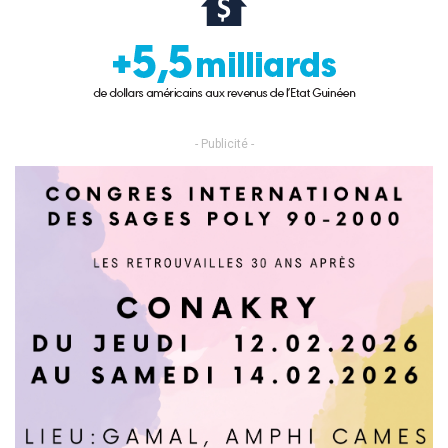
- Publicité -