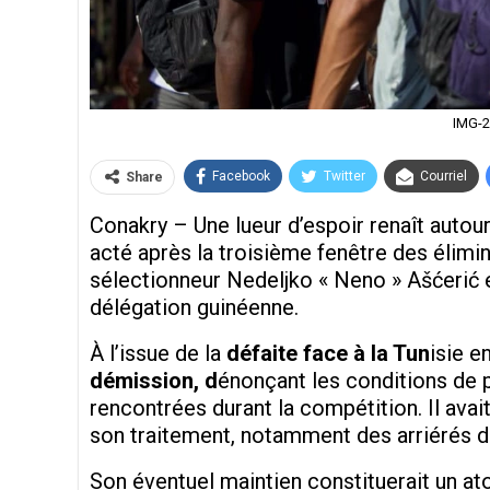
IMG-
Facebook
Twitter
Courriel
Share
Conakry – Une lueur d’espoir renaît autou
acté après la troisième fenêtre des élim
sélectionneur Nedeljko « Neno » Ašćerić e
délégation guinéenne.
À l’issue de la
défaite face à la Tun
isie e
démission, d
énonçant les conditions de pr
rencontrées durant la compétition. Il av
son traitement, notamment des arriérés d
Son éventuel maintien constituerait un ato