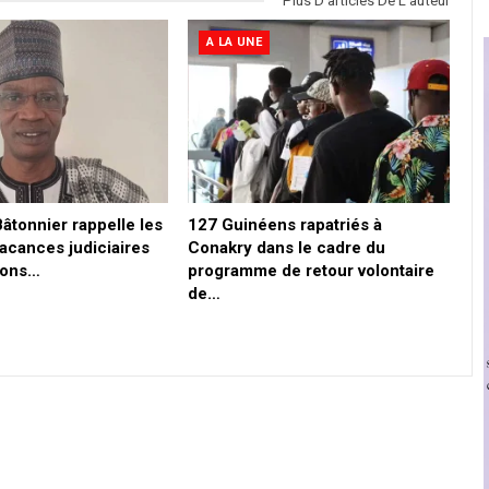
Plus D'articles De L'auteur
A LA UNE
Bâtonnier rappelle les
127 Guinéens rapatriés à
vacances judiciaires
Conakry dans le cadre du
tions…
programme de retour volontaire
de…