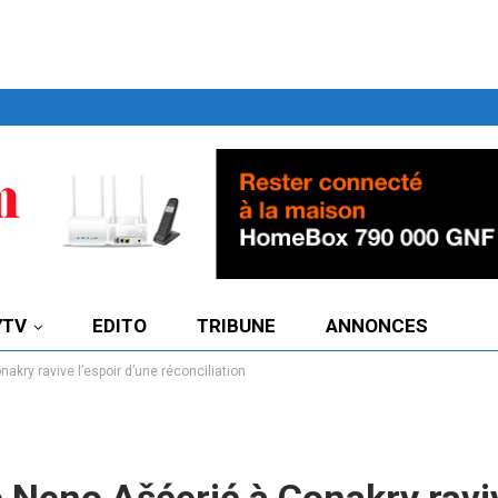
7TV
EDITO
TRIBUNE
ANNONCES
nakry ravive l’espoir d’une réconciliation