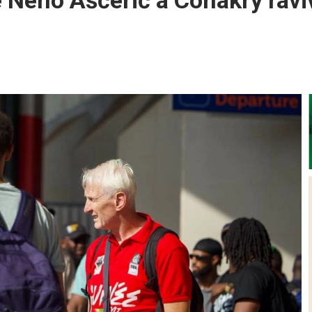
de Neno Ašćerić à Conakry ravi