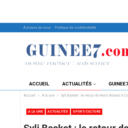
À propos de nous
Politique de confidentialité
ACCUEIL
ACTUALITÉS
GUINEE
Accueil
A la une
Syli Basket : le retour de Neno Ašćerić à Co
A LA UNE
ACTUALITÉS
SPORT/CULTURE