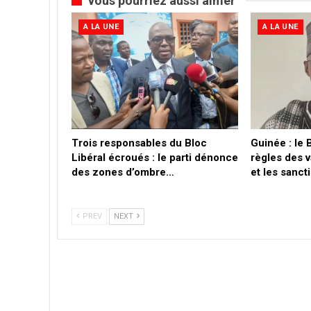
vous pourriez aussi aimer
A LA UNE
A LA UNE
Trois responsables du Bloc
Guinée : le 
Libéral écroués : le parti dénonce
règles des 
des zones d’ombre…
et les sanc
PREV
NEXT