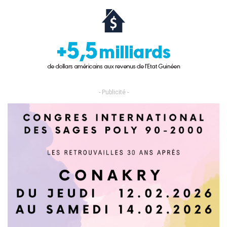
- Publicité -