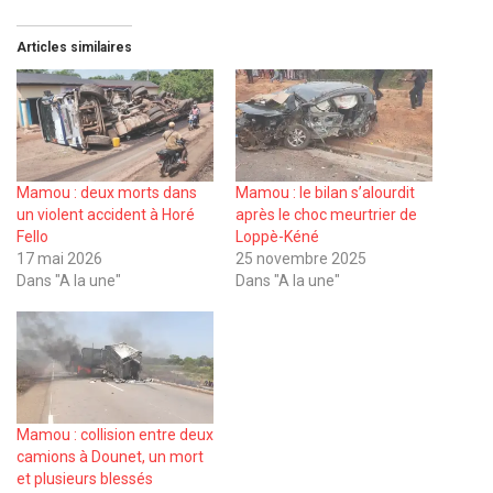
Articles similaires
Mamou : deux morts dans
Mamou : le bilan s’alourdit
un violent accident à Horé
après le choc meurtrier de
Fello
Loppè-Kéné
17 mai 2026
25 novembre 2025
Dans "A la une"
Dans "A la une"
Mamou : collision entre deux
camions à Dounet, un mort
et plusieurs blessés