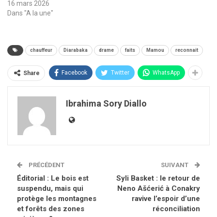
16 mars 2026
Dans "A la une"
chauffeur
Diarabaka
drame
faits
Mamou
reconnait
Facebook
Twitter
WhatsApp
Share
Ibrahima Sory Diallo
PRÉCÉDENT
SUIVANT
Éditorial : Le bois est
Syli Basket : le retour de
suspendu, mais qui
Neno Ašćerić à Conakry
protège les montagnes
ravive l’espoir d’une
et forêts des zones
réconciliation