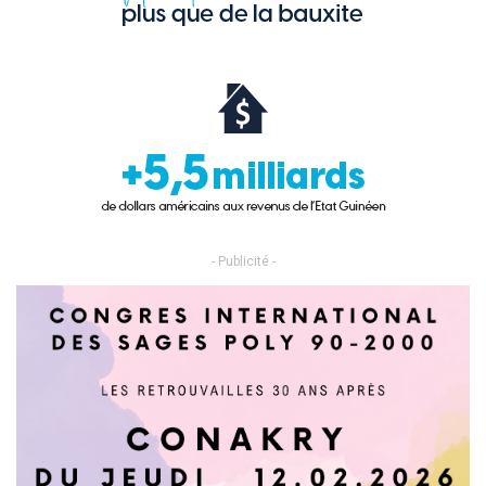
- Publicité -