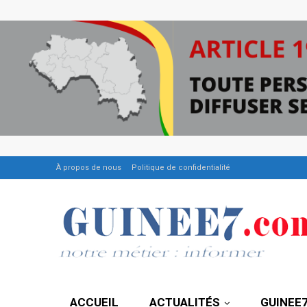
À propos de nous
Politique de confidentialité
ACCUEIL
ACTUALITÉS
GUINEE