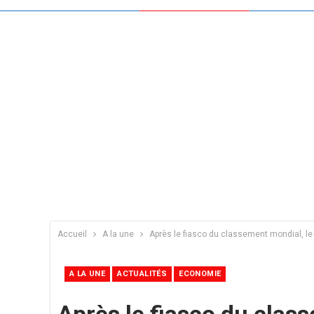
Accueil
A la une
Après le fiasco du classement mondial, l
A LA UNE
ACTUALITÉS
ECONOMIE