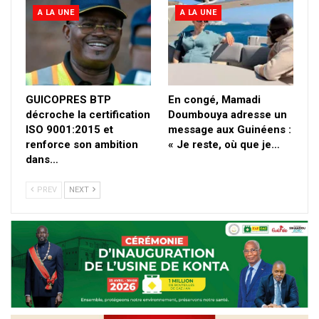
A LA UNE
A LA UNE
GUICOPRES BTP
En congé, Mamadi
décroche la certification
Doumbouya adresse un
ISO 9001:2015 et
message aux Guinéens :
renforce son ambition
« Je reste, où que je…
dans…
PREV
NEXT