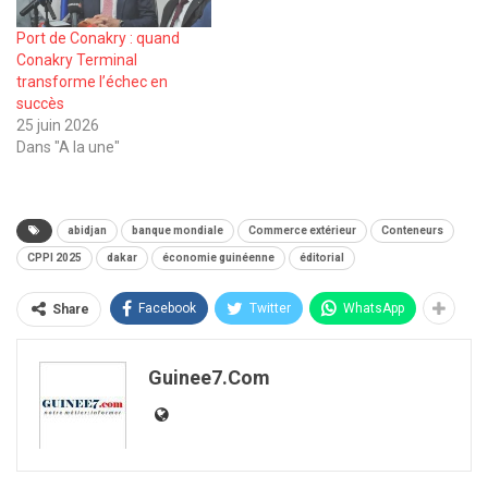
Port de Conakry : quand
Conakry Terminal
transforme l’échec en
succès
25 juin 2026
Dans "A la une"
abidjan
banque mondiale
Commerce extérieur
Conteneurs
CPPI 2025
dakar
économie guinéenne
éditorial
Facebook
Twitter
WhatsApp
Share
Guinee7.com