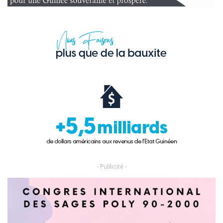
- Publicité -