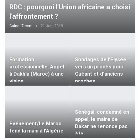
RDC : pourquoi l’Union africaine a choisi
l’affrontement ?
Guinee7.com
21 Jan, 2019
Formation
Sondages de l’Elysée :
professionnelle: Appel
vers un procès pour
à Dakhla (Maroc) à une
Guéant et d’anciens
vision…
proches…
Sénégal: condamné en
appel, le maire de
Evénement/Le Maroc
Dakar ne renonce pas
tend la main à l’Algérie
à la…