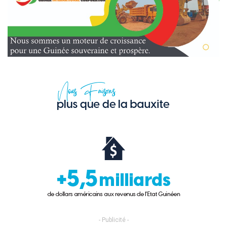
- Publicité -