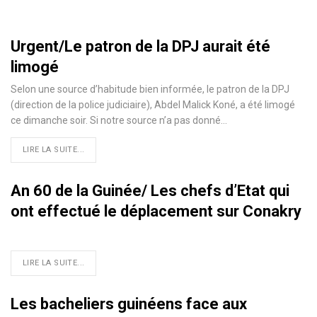
Urgent/Le patron de la DPJ aurait été
limogé
Selon une source d’habitude bien informée, le patron de la DPJ
(direction de la police judiciaire), Abdel Malick Koné, a été limogé
ce dimanche soir. Si notre source n’a pas donné
…
LIRE LA SUITE...
An 60 de la Guinée/ Les chefs d’Etat qui
ont effectué le déplacement sur Conakry
LIRE LA SUITE...
Les bacheliers guinéens face aux