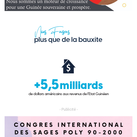
- Publicité -