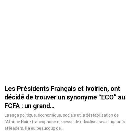
Les Présidents Français et Ivoirien, ont
décidé de trouver un synonyme “ECO” au
FCFA : un grand…
La saga politique, économique, sociale et la déstabilisation de
l’Afrique Noire francophone ne cesse de ridiculiser ses dirigeants
et leaders. Il a eu beaucoup de
…