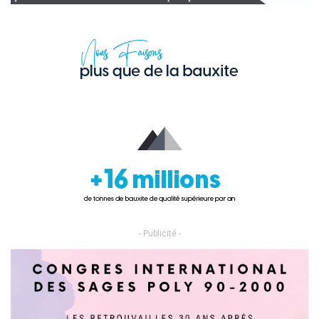
- Publicité -