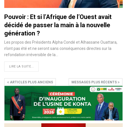
Pouvoir : Et si l’Afrique de l’Ouest avait
décidé de passer la main à la nouvelle
génération ?
Les propos des Présidents Alpha Condé et Alhassane Ouattara,
n’ont pas été et ne seront sans conséquences directes sur la
refondation irréversible de la
…
LIRE LA SUITE...
ARTICLES PLUS ANCIENS
MESSAGES PLUS RÉCENTS