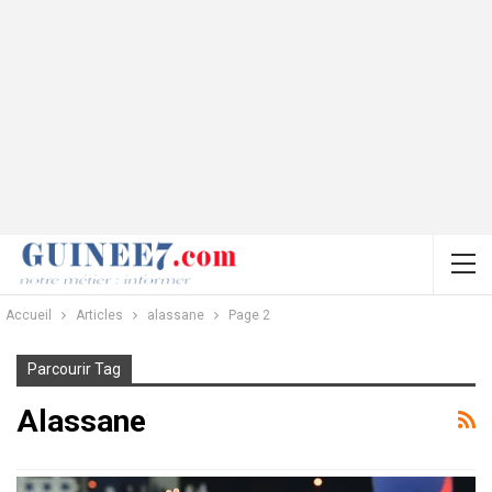
Accueil
Articles
alassane
Page 2
Parcourir Tag
Alassane