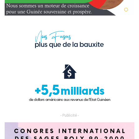
- Publicité -