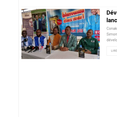
Dév
lan
Conakr
Simon
dévelo
LIRE