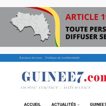
À propos de nous
Politique de confidentialité
ACCUEIL
ACTUALITÉS
GUINEE